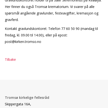
Gravlundskontoret holder til på Sállir Seremonihus på Kvaløya.
Her finner du også Tromsø krematorium. Vi svarer på alle
spørsmål angående gravlunder, festeavgifter, kremasjon og
gravferd.
Kontakt gravlundskontoret: Telefon 77 60 50 90 (mandag til
fredag, kl. 09.00 til 14.00), eller på epost:
post@kirken.tromso.no
Tilbake
Tromsø kirkelige fellesråd
Skippergata 16A,