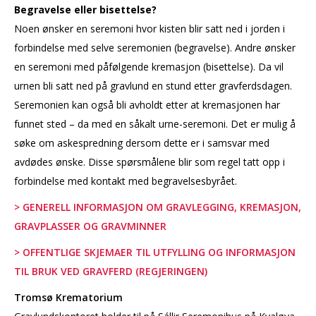
Begravelse eller bisettelse?
N
oen ønsker en seremoni hvor kisten blir satt ned i jorden i
forbindelse med selve seremonien (begravelse). Andre ønsker
en seremoni med påfølgende kremasjon (bisettelse). Da vil
urnen bli satt ned på gravlund en stund etter gravferdsdagen.
Seremonien kan også bli avholdt etter at kremasjonen har
funnet sted – da med en såkalt urne-seremoni. Det er mulig å
søke om askespredning dersom dette er i samsvar med
avdødes ønske. Disse spørsmålene blir som regel tatt opp i
forbindelse med kontakt med begravelsesbyrået.
> GENERELL INFORMASJON OM GRAVLEGGING, KREMASJON,
GRAVPLASSER OG GRAVMINNER
> OFFENTLIGE SKJEMAER TIL UTFYLLING OG INFORMASJON
TIL BRUK VED GRAVFERD (REGJERINGEN)
Tromsø Krematorium