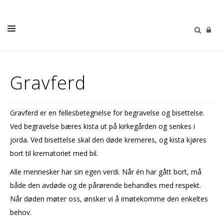
TROMSØ KREMATORIUM OG SÁLLIR SEREMONIHUS
Gravferd
GRAVFERD
GRAVLUNDER
Gravferd er en fellesbetegnelse for begravelse og bisettelse.
Ved begravelse bæres kista ut på kirkegården og senkes i
jorda. Ved bisettelse skal den døde kremeres, og kista kjøres
bort til krematoriet med bil.
Alle mennesker har sin egen verdi. Når én har gått bort, må
både den avdøde og de pårørende behandles med respekt.
Når døden møter oss, ønsker vi å imøtekomme den enkeltes
behov.